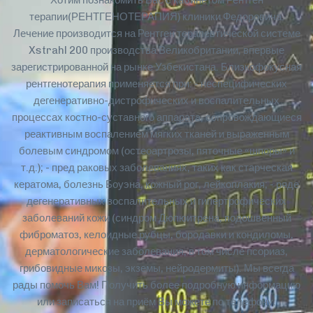
Хотим познакомить Вас с кабинетом Рентген
терапии(РЕНТГЕНОТЕРАПИЯ) клиники Федоровича.
Лечение производится на Рентген терапевтической системе
Xstrahl 200 производства Великобритании, впервые
зарегистрированной на рынке Узбекистана. Близкофокусная
рентгенотерапия применяется при: - неспецифических
дегенеративно-дистрофических и воспалительных
процессах костно-суставного аппарата, сопровождающиеся
реактивным воспалением мягких тканей и выраженным
болевым синдромом (остеоартрозы, пяточные «шпоры» и
т.д.); - пред раковых заболеваниях, таких как старческая
кератома, болезнь Боуэна, кожный рог, лейкоплакия; - ряде
дегенеративных воспалительных и гипертрофических
заболеваний кожи (синдром Дюпюитрена, подошвенный
фиброматоз, келоидные рубцы, бородавки и кондиломы,
дерматологические заболевания, в том числе псориаз,
грибовидные микозы, экземы, нейродермиты). Мы всегда
рады помочь Вам! Получить более подробную информацию
или записаться на приём Вы можете по телефону: