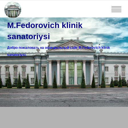
M.Fedorovich klinik
sanatoriysi
Добро пожаловать на официальный сайт M.Fedorovich klinik
sanatoriysi.