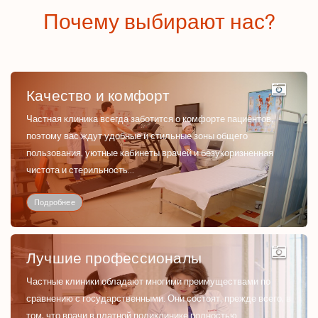
Почему выбирают нас?
Качество и комфорт
Частная клиника всегда заботится о комфорте пациентов,
поэтому вас ждут удобные и стильные зоны общего
пользования, уютные кабинеты врачей и безукоризненная
чистота и стерильность...
Подробнее
Лучшие профессионалы
Частные клиники обладают многими преимуществами по
сравнению с государственными. Они состоят, прежде всего, в
том, что врачи в платной поликлинике полностью