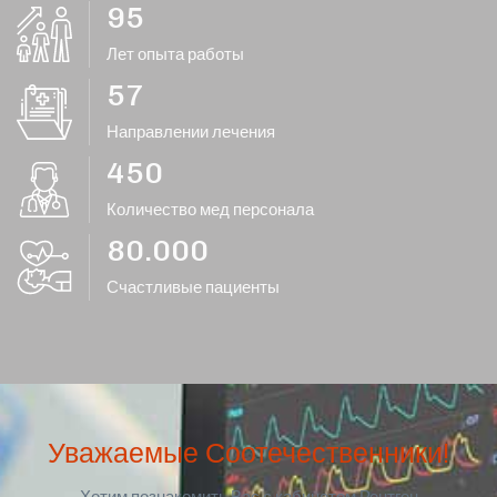
95
Лет опыта работы
57
Направлении лечения
450
Количество мед персонала
80.000
Счастливые пациенты
Уважаемые Соотечественники!