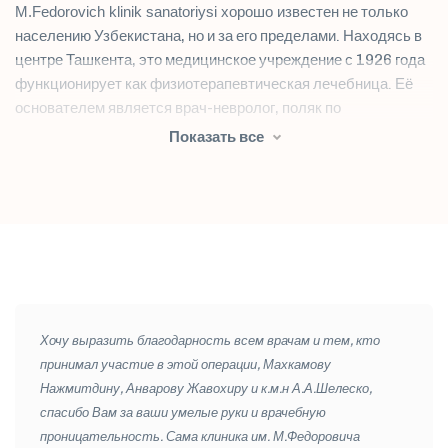
M.Fedorovich klinik sanatoriysi хорошо
известен не только
населению Узбекистана, но и за его пределами. Находясь в
центре Ташкента, это медицинское учреждение с 1926 года
функционирует как физиотерапевтическая лечебница. Её
основателем является врач-невролог, поляк по
национальности, заслуженный врач - Мстислав Маркович
Показать все
Федорович.
Продолжая развивать лучшие традиции отечественной
медицины, изучая и внедряя опыт зарубежных медицинских
учреждений, M.Fedorovich klinik sanatoriysi оказывает
широкий спектр диагностических и лечебных услуг на самом
высоком уровне на базе новейшего оборудования премиум
класса ведущих фирм-производителей из Голландии
(Phillips, Enraf Nonius, Vital Scientific), Германии (Uniphy,
Хочу выразить благодарность всем врачам и тем, кто
Heyer, Hirtz, Human, Oculus, Schwindeyetechsolutions
принимал участие в этой операции, Махкамову
GmbH, Carl Zeiss Meditec AG, Heidelberg Engineering),
Нажмитдину, Анварову Жавохиру и к.м.н А.А.Шелеско,
Италии (Eme), Швейцарии (Roche, OertliInstrumente AG,
спасибо Вам за ваши умелые руки и врачебную
Haag-Streit), США (BioRad, LumenisInc), Франции (ABX,
проницательность. Сама клиника им. М.Федоровича