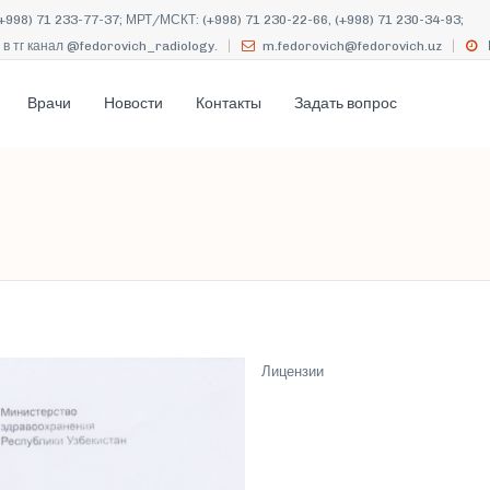
+998) 71 233-77-37; МРТ/МСКТ: (+998) 71 230-22-66, (+998) 71 230-34-93;
в тг канал @fedorovich_radiology.
m.fedorovich@fedorovich.uz
Врачи
Новости
Контакты
Задать вопрос
Лицензии