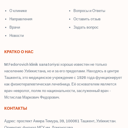
О клинике
Вопросы и Ответы
Направления
Оставить отзыв
Врачи
Задать вопрос
Новости
КРАТКО О НАС
M.Fedorovich klinik sanatoriysi хорошо известен не только
населению Узбекистана, но и за его пределами. Находясь в центре
Ташкента, это медицинское учреждение с 1926 года функционирует
как физиотерапевтическая лечебница. Её основателем является
врач-невролог, поляк по национальности, заслуженный врач -
Мстислав Маркович Федорович.
КОНТАКТЫ
Адрес: проспект Амира Темура, 39, 100061 Ташкент, Узбекистан.
Ориентир: филиал МГУ им. Ломоносова