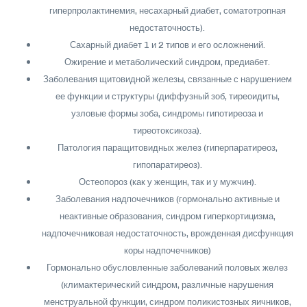
гиперпролактинемия, несахарный диабет, соматотропная
недостаточность).
Сахарный диабет 1 и 2 типов и его осложнений.
Ожирение и метаболический синдром, предиабет.
Заболевания щитовидной железы, связанные с нарушением
ее функции и структуры (диффузный зоб, тиреоидиты,
узловые формы зоба, синдромы гипотиреоза и
тиреотоксикоза).
Патология паращитовидных желез (гиперпаратиреоз,
гипопаратиреоз).
Остеопороз (как у женщин, так и у мужчин).
Заболевания надпочечников (гормонально активные и
неактивные образования, синдром гиперкортицизма,
надпочечниковая недостаточность, врожденная дисфункция
коры надпочечников)
Гормонально обусловленные заболеваний половых желез
(климактерический синдром, различные нарушения
менструальной функции, синдром поликистозных яичников,