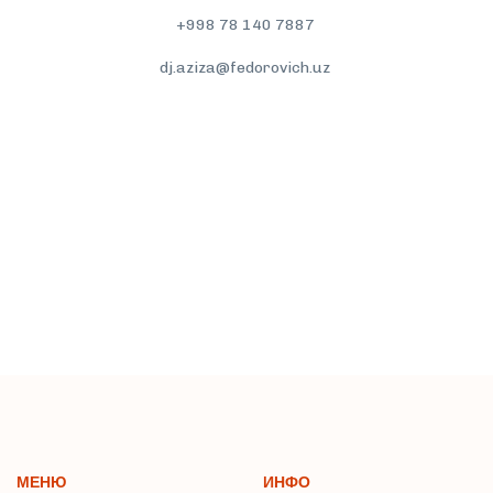
+998 78 140 7887
dj.aziza@fedorovich.uz
Подробнее
МЕНЮ
ИНФО