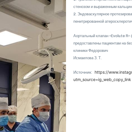
стенозом и выраженным кальцин
2. Эндоваскулярное протезирова
пенитрированной атеросклероти
Аортальный клапан «Evolute R» 
предоставлены пациентам на без
клиники Федорович
Исмаилова З. Т.
https://www.insta
Источник:
utm_source=ig_web_copy_link