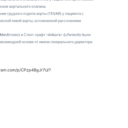
озом аортального клапана.
ние грудного отдела аорты (TEVAR) у пациента с
ческой язвой аорты, осложненной расслоением.
(Medtronic) и Стент-графт «Ankura» (Lifetech) были
возмездной основе от имени генерального директора
gram.com/p/CPzp4BgJr7U/?