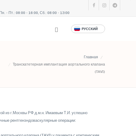
Пн. - Пт.: 08:00 - 16:00, Сб.: 08:00 - 13:00
РУССКИЙ
Главная
Транскатетерная имплантация аортального клапана
(TAVI)
ой из г.Москвы РФ д.м.н. Имаевым Т.И. успешно
чные рентгенэндоваскулярные операции:
аортального клапана (TAVI) у пациента с критическим