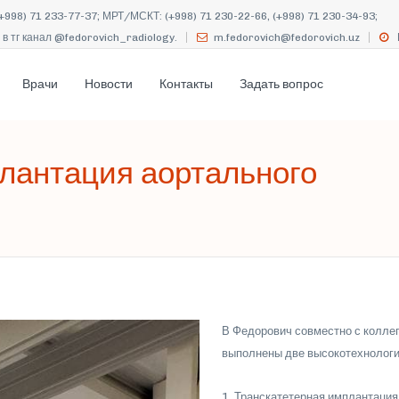
+998) 71 233-77-37; МРТ/МСКТ: (+998) 71 230-22-66, (+998) 71 230-34-93;
в тг канал @fedorovich_radiology.
m.fedorovich@fedorovich.uz
Врачи
Новости
Контакты
Задать вопрос
лантация аортального
В Федорович совместно с коллег
выполнены две высокотехнологи
1. Транскатетерная имплантация 