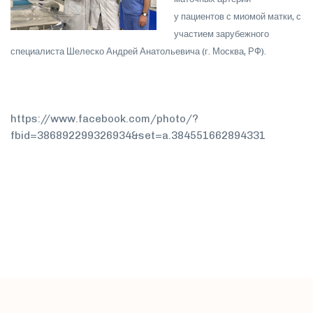
у пациентов с миомой матки, с
участием зарубежного
специалиста Шелеско Андрей Анатольевича (г. Москва, РФ).
https:/
/www.facebook.com/photo/?
fbid=386892299326934&set=a.384551662894331