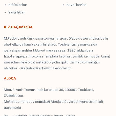
Shifokorlar
Savol berish
Yangiliklar
BIZ HAQIMIZDA
M.Fedorovich klinik sanatoriysi nafaqat O'zbekiston aholisi, balki
chet ellarda ham yaxshi bilishadi. Toshkentning markazida
joylashgan ushbu tibbiyot muassasasi 1926 yildan beri
fizioterapiya shifoxonasi sifatida faoliyat yuritib kelmoqda. Uning
asoschisi nevrolog, millati bo'yicha qutb, xizmat ko'rsatgan
shifokor - Mstislav Markovich Fedorovich.
ALOQA
Manzil: Amir Temur shoh ko'chasi, 39, 100061 Toshkent,
O'zbekiston.
Mo'ljal: Lomonosov nomidagi Moskva Davlat Universiteti filiali
qarshisida