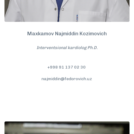
Maxkamov Najmiddin Kozimovich
Interventsional kardiolog Ph.D.
+998 91 137 02 30
najmiddin@fedorovich.uz
To'liqroq