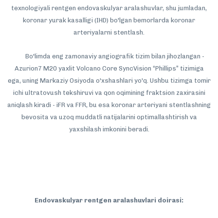
texnologiyali rentgen endovaskulyar aralashuvlar, shu jumladan,
koronar yurak kasalligi (IHD) bo'lgan bemorlarda koronar
arteriyalarni stentlash.
Bo'limda eng zamonaviy angiografik tizim bilan jihozlangan -
Azurion7 M20 yaxlit Volcano Core SyncVision “Phillips” tizimiga
ega, uning Markaziy Osiyoda o'xshashlari yo'q. Ushbu tizimga tomir
ichi ultratovush tekshiruvi va qon oqimining fraktsion zaxirasini
aniqlash kiradi - iFR va FFR, bu esa koronar arteriyani stentlashning
bevosita va uzoq muddatli natijalarini optimallashtirish va
yaxshilash imkonini beradi.
Endovaskulyar rentgen aralashuvlari doirasi: