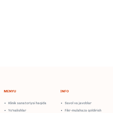
To'liqroq
MENYU
INFO
Klinik sanatoriysi haqida
Savol va javoblar
Yo'nalishlar
Fikr-mulahaza qoldirish