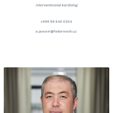
interventsional kardiolog
+998 99 840 0304
a.javoxir@fedorovich.uz
To'liqroq