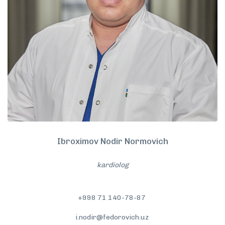
Ibroximov Nodir Normovich
kardiolog
+998 71 140-78-87
i.nodir@fedorovich.uz