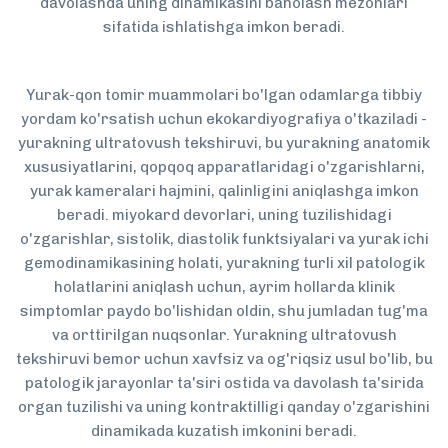
davolashda uning dinamikasini baholash mezonlari
sifatida ishlatishga imkon beradi.
Yurak-qon tomir muammolari bo'lgan odamlarga tibbiy
yordam ko'rsatish uchun ekokardiyografiya o'tkaziladi -
yurakning ultratovush tekshiruvi, bu yurakning anatomik
xususiyatlarini, qopqoq apparatlaridagi o'zgarishlarni,
yurak kameralari hajmini, qalinligini aniqlashga imkon
beradi. miyokard devorlari, uning tuzilishidagi
o'zgarishlar, sistolik, diastolik funktsiyalari va yurak ichi
gemodinamikasining holati, yurakning turli xil patologik
holatlarini aniqlash uchun, ayrim hollarda klinik
simptomlar paydo bo'lishidan oldin, shu jumladan tug'ma
va orttirilgan nuqsonlar. Yurakning ultratovush
tekshiruvi bemor uchun xavfsiz va og'riqsiz usul bo'lib, bu
patologik jarayonlar ta'siri ostida va davolash ta'sirida
organ tuzilishi va uning kontraktilligi qanday o'zgarishini
dinamikada kuzatish imkonini beradi.