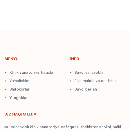
MENYU
INFO
Klinik sanatoriysi haqida
Savol va javoblar
Yo'nalishlar
Fikr-mulahaza qoldirish
Shifokorlar
Savol berish
Yangiliklar
BIZ HAQIMIZDA
M.Fedorovich klinik sanatoriysi nafaqat O'zbekiston aholisi, balki