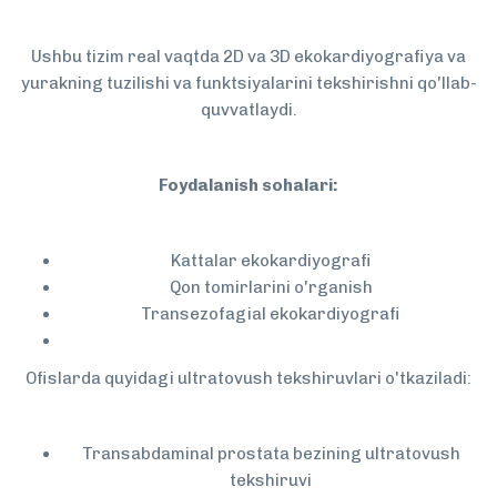
Ushbu tizim real vaqtda 2D va 3D ekokardiyografiya va
yurakning tuzilishi va funktsiyalarini tekshirishni qo'llab-
quvvatlaydi.
Foydalanish sohalari:
Kattalar ekokardiyografi
Qon tomirlarini o'rganish
Transezofagial ekokardiyografi
Ofislarda quyidagi ultratovush tekshiruvlari o'tkaziladi:
Transabdaminal prostata bezining ultratovush
tekshiruvi