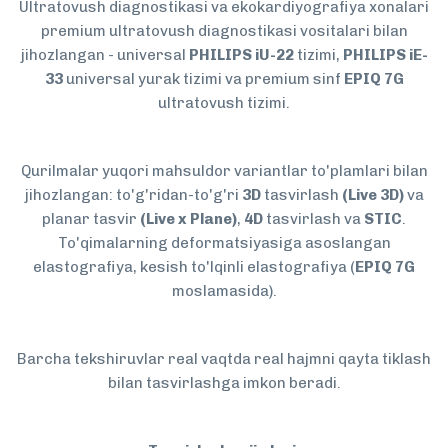
Ultratovush diagnostikasi va ekokardiyografiya xonalari
premium ultratovush diagnostikasi vositalari bilan
jihozlangan - universal
PHILIPS iU-22
tizimi,
PHILIPS iE-
33
universal yurak tizimi va premium sinf
EPIQ 7G
ultratovush tizimi.
Qurilmalar yuqori mahsuldor variantlar to'plamlari bilan
jihozlangan: to'g'ridan-to'g'ri
3D
tasvirlash
(Live 3D)
va
planar tasvir
(Live x Plane)
,
4D
tasvirlash va
STIC
.
To'qimalarning deformatsiyasiga asoslangan
elastografiya, kesish to'lqinli elastografiya (
EPIQ 7G
moslamasida).
Barcha tekshiruvlar real vaqtda real hajmni qayta tiklash
bilan tasvirlashga imkon beradi.