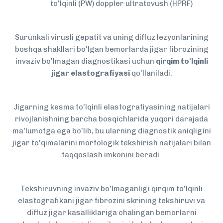
to'lqinli (PW) doppler ultratovush (HPRF)
Surunkali virusli gepatit va uning diffuz lezyonlarining
boshqa shakllari bo'lgan bemorlarda jigar fibrozining
invaziv bo'lmagan diagnostikasi uchun
qirqim to'lqinli
jigar elastografiyasi
qo'llaniladi.
Jigarning kesma to'lqinli elastografiyasining natijalari
rivojlanishning barcha bosqichlarida yuqori darajada
ma'lumotga ega bo'lib, bu ularning diagnostik aniqligini
jigar to'qimalarini morfologik tekshirish natijalari bilan
taqqoslash imkonini beradi.
Tekshiruvning invaziv bo'lmaganligi qirqim to'lqinli
elastografikani jigar fibrozini skrining tekshiruvi va
diffuz jigar kasalliklariga chalingan bemorlarni