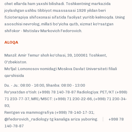
chet ellarda ham yaxshi bilishadi. Toshkentning markazida
joylashgan ushbu tibbiyot muassasasi 1926 yildan beri
fizioterapiya shifoxonasi sifatida faoliyat yuritib kelmoqda. Uning
asoschisi nevrolog, millati bo'yicha qutb, xizmat ko'rsatgan
shifokor - Mstislav Markovich Fedorovich.
ALOQA
Manzil: Amir Temur shoh ko'chasi, 39, 100061 Toshkent,
O'zbekiston.
Mo'ljal: Lomonosov nomidagi Moskva Davlat Universiteti filiali
qarshisida
Du. - Ju.: 08:00 - 16:00, Shanba: 08:00 - 13:00
Ro'yxatdan o'tish: (+998) 78 140-78-87 Radiologiya: PET/KT (+998)
71 233-77-37; MRI/MSCT: (+998) 71 230-22-66, (+998) 71 230-34-
93;
Rentgen va mammografiya (+998) 78-140-17-31;
@fedorovich_radiology tg kanaliga ariza yuboring.
+998 78
140-78-87