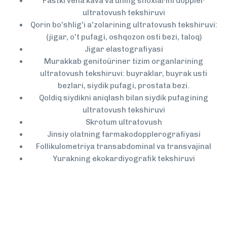
Pastki vena kava va uning shoxlarini doppler
ultratovush tekshiruvi
Qorin bo'shlig'i a'zolarining ultratovush tekshiruvi:
(jigar, o't pufagi, oshqozon osti bezi, taloq)
Jigar elastografiyasi
Murakkab genitoüriner tizim organlarining
ultratovush tekshiruvi: buyraklar, buyrak usti
bezlari, siydik pufagi, prostata bezi.
Qoldiq siydikni aniqlash bilan siydik pufagining
ultratovush tekshiruvi
Skrotum ultratovush
Jinsiy olatning farmakodopplerografiyasi
Follikulometriya transabdominal va transvajinal
Yurakning ekokardiyografik tekshiruvi