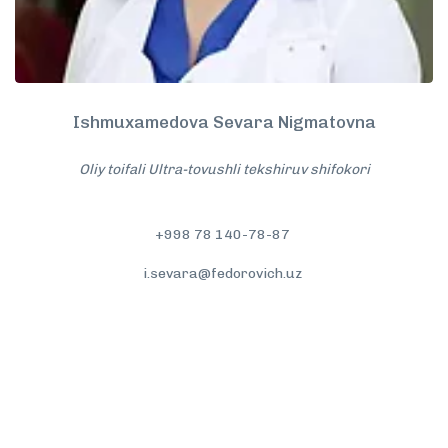
Ishmuxamedova Sevara Nigmatovna
Oliy toifali Ultra-tovushli tekshiruv shifokori
+998 78 140-78-87
i.sevara@fedorovich.uz
To'liqroq