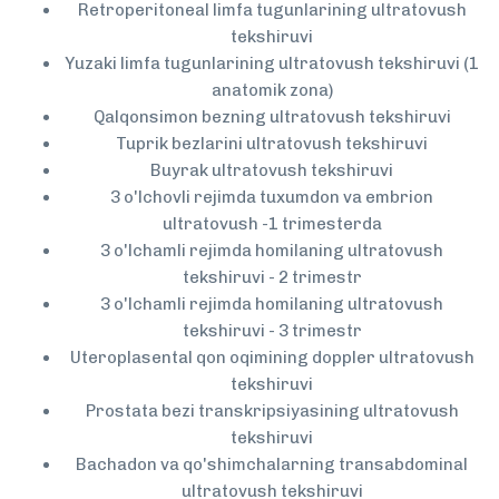
Retroperitoneal limfa tugunlarining ultratovush
tekshiruvi
Yuzaki limfa tugunlarining ultratovush tekshiruvi (1
anatomik zona)
Qalqonsimon bezning ultratovush tekshiruvi
Tuprik bezlarini ultratovush tekshiruvi
Buyrak ultratovush tekshiruvi
3 o'lchovli rejimda tuxumdon va embrion
ultratovush -1 trimesterda
3 o'lchamli rejimda homilaning ultratovush
tekshiruvi - 2 trimestr
3 o'lchamli rejimda homilaning ultratovush
tekshiruvi - 3 trimestr
Uteroplasental qon oqimining doppler ultratovush
tekshiruvi
Prostata bezi transkripsiyasining ultratovush
tekshiruvi
Bachadon va qo'shimchalarning transabdominal
ultratovush tekshiruvi