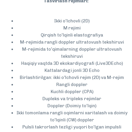
Tasvirlash rejimlari:
Ikki o'lchovli (2D)
M rejimi
Qirqish to'lqinli elastografiya
M-rejimida rangli doppler ultratovush tekshiruvi
M-rejimida to'qimalarning doppler ultratovush
tekshiruvi
Haqiqiy vaqtda 3D ekokardiyografi (Live3DEcho)
Kattalardagi jonli 3D Echo
Birlashtirilgan: ikki o'lchovli rejim (2D) va M-rejim
Rangli doppler
Kuchli doppler (CPA)
Dupleks va tripleks rejimlar
Doppler (Doimiy to'lqin)
Ikki tomonlama rangli oqimlarni xaritalash va doimiy
to'lqinli (CW) doppler
Pulsli takrorlash tezligi yuqori bo'lgan impulsli