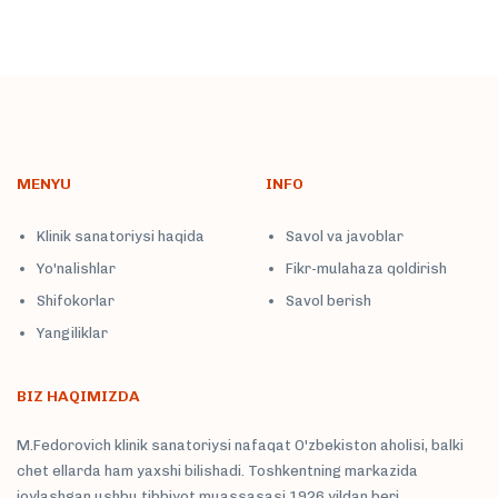
MENYU
INFO
Klinik sanatoriysi haqida
Savol va javoblar
Yo'nalishlar
Fikr-mulahaza qoldirish
Shifokorlar
Savol berish
Yangiliklar
BIZ HAQIMIZDA
M.Fedorovich klinik sanatoriysi nafaqat O'zbekiston aholisi, balki
chet ellarda ham yaxshi bilishadi. Toshkentning markazida
joylashgan ushbu tibbiyot muassasasi 1926 yildan beri