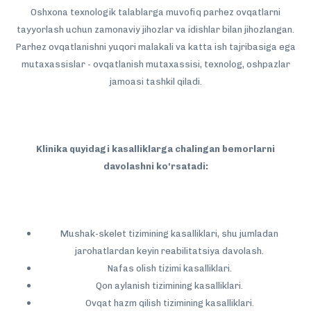
Oshxona texnologik talablarga muvofiq parhez ovqatlarni
tayyorlash uchun zamonaviy jihozlar va idishlar bilan jihozlangan.
Parhez ovqatlanishni yuqori malakali va katta ish tajribasiga ega
mutaxassislar - ovqatlanish mutaxassisi, texnolog, oshpazlar
jamoasi tashkil qiladi.
Klinika quyidagi kasalliklarga chalingan bemorlarni
davolashni ko'rsatadi:
Mushak-skelet tizimining kasalliklari, shu jumladan
jarohatlardan keyin reabilitatsiya davolash.
Nafas olish tizimi kasalliklari.
Qon aylanish tizimining kasalliklari.
Ovqat hazm qilish tizimining kasalliklari.