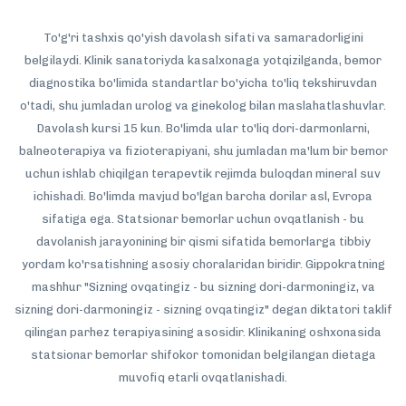
To'g'ri tashxis qo'yish davolash sifati va samaradorligini
belgilaydi. Klinik sanatoriyda kasalxonaga yotqizilganda, bemor
diagnostika bo'limida standartlar bo'yicha to'liq tekshiruvdan
o'tadi, shu jumladan urolog va ginekolog bilan maslahatlashuvlar.
Davolash kursi 15 kun. Bo'limda ular to'liq dori-darmonlarni,
balneoterapiya va fizioterapiyani, shu jumladan ma'lum bir bemor
uchun ishlab chiqilgan terapevtik rejimda buloqdan mineral suv
ichishadi. Bo'limda mavjud bo'lgan barcha dorilar asl, Evropa
sifatiga ega. Statsionar bemorlar uchun ovqatlanish - bu
davolanish jarayonining bir qismi sifatida bemorlarga tibbiy
yordam ko'rsatishning asosiy choralaridan biridir. Gippokratning
mashhur "Sizning ovqatingiz - bu sizning dori-darmoningiz, va
sizning dori-darmoningiz - sizning ovqatingiz" degan diktatori taklif
qilingan parhez terapiyasining asosidir. Klinikaning oshxonasida
statsionar bemorlar shifokor tomonidan belgilangan dietaga
muvofiq etarli ovqatlanishadi.