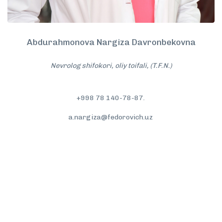
Abdurahmonova Nargiza Davronbekovna
Nevrolog shifokori, oliy toifali, (T.F.N.)
+998 78 140-78-87.
a.nargiza@fedorovich.uz
To'liqroq