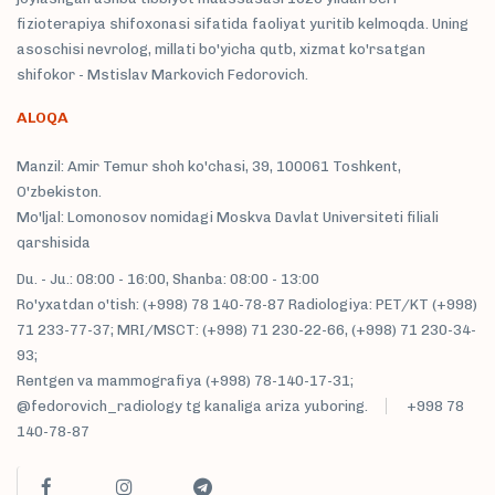
fizioterapiya shifoxonasi sifatida faoliyat yuritib kelmoqda. Uning
asoschisi nevrolog, millati bo'yicha qutb, xizmat ko'rsatgan
shifokor - Mstislav Markovich Fedorovich.
ALOQA
Manzil: Amir Temur shoh ko'chasi, 39, 100061 Toshkent,
O'zbekiston.
Mo'ljal: Lomonosov nomidagi Moskva Davlat Universiteti filiali
qarshisida
Du. - Ju.: 08:00 - 16:00, Shanba: 08:00 - 13:00
Ro'yxatdan o'tish: (+998) 78 140-78-87 Radiologiya: PET/KT (+998)
71 233-77-37; MRI/MSCT: (+998) 71 230-22-66, (+998) 71 230-34-
93;
Rentgen va mammografiya (+998) 78-140-17-31;
@fedorovich_radiology tg kanaliga ariza yuboring.
+998 78
140-78-87