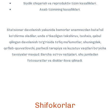
Siydik chiqarish va reproduktiv tizim kasalliklari.
Asab tizimining kasalliklari.
Statsionar davolanish yakunida bemorlar anamnezdan batafsil
ko'chirma oladilar, unda o'tkazilgan tekshiruv, tashxis, qabul
qilingan davolanish to'g'risida to'liq ma'lumotlar, shuningdek,
qo'llab-quvvatlovchi, parhezli terapiya va kuzatuv vaqtlari bo'yicha
tavsiyalar mavjud. Barcha so'rov natijalari, shu jumladan
fotosuratlar va disklar ilova qilinadi.
Shifokorlar