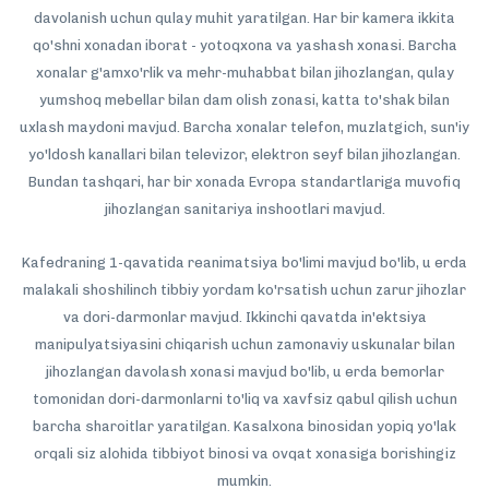
davolanish uchun qulay muhit yaratilgan. Har bir kamera ikkita
qo'shni xonadan iborat - yotoqxona va yashash xonasi. Barcha
xonalar g'amxo'rlik va mehr-muhabbat bilan jihozlangan, qulay
yumshoq mebellar bilan dam olish zonasi, katta to'shak bilan
uxlash maydoni mavjud. Barcha xonalar telefon, muzlatgich, sun'iy
yo'ldosh kanallari bilan televizor, elektron seyf bilan jihozlangan.
Bundan tashqari, har bir xonada Evropa standartlariga muvofiq
jihozlangan sanitariya inshootlari mavjud.
Kafedraning 1-qavatida reanimatsiya bo'limi mavjud bo'lib, u erda
malakali shoshilinch tibbiy yordam ko'rsatish uchun zarur jihozlar
va dori-darmonlar mavjud. Ikkinchi qavatda in'ektsiya
manipulyatsiyasini chiqarish uchun zamonaviy uskunalar bilan
jihozlangan davolash xonasi mavjud bo'lib, u erda bemorlar
tomonidan dori-darmonlarni to'liq va xavfsiz qabul qilish uchun
barcha sharoitlar yaratilgan. Kasalxona binosidan yopiq yo'lak
orqali siz alohida tibbiyot binosi va ovqat xonasiga borishingiz
mumkin.