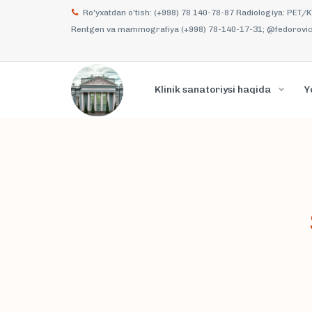
Ro'yxatdan o'tish: (+998) 78 140-78-87 Radiologiya: PET/
Rentgen va mammografiya (+998) 78-140-17-31; @fedorovich
Klinik sanatoriysi haqida
Y