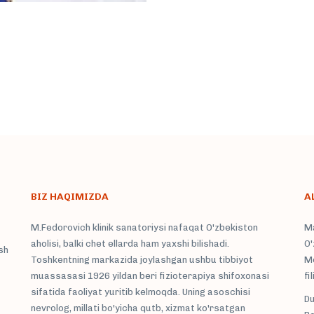
BIZ HAQIMIZDA
A
M.Fedorovich klinik sanatoriysi nafaqat O'zbekiston
Ma
aholisi, balki chet ellarda ham yaxshi bilishadi.
O'
sh
Toshkentning markazida joylashgan ushbu tibbiyot
Mo
muassasasi 1926 yildan beri fizioterapiya shifoxonasi
fi
sifatida faoliyat yuritib kelmoqda. Uning asoschisi
Du
nevrolog, millati bo'yicha qutb, xizmat ko'rsatgan