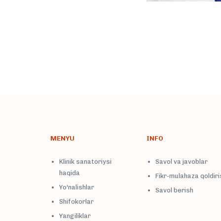
MENYU
INFO
Klinik sanatoriysi
Savol va javoblar
haqida
Fikr-mulahaza qoldiri
Yo'nalishlar
Savol berish
Shifokorlar
Yangiliklar