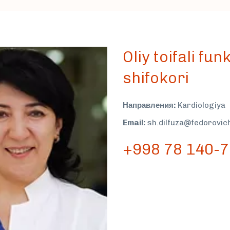
Oliy toifali fu
shifokori
Направления:
Kardiologiya
Email:
sh.dilfuza@fedorovic
+998 78 140-7