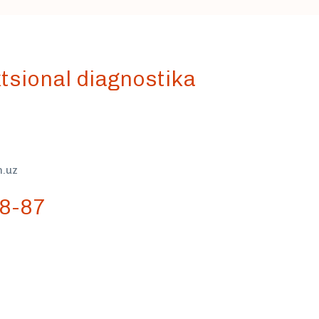
nktsional diagnostika
h.uz
8-87