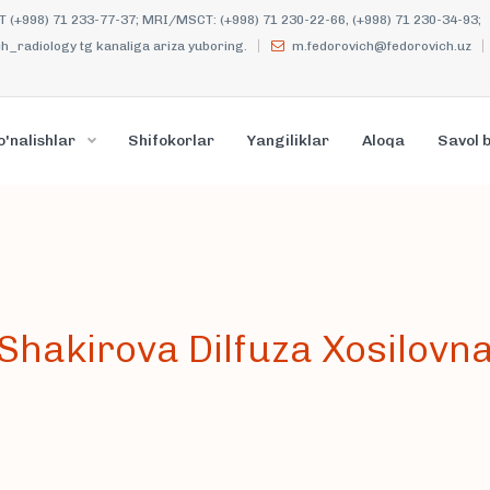
KT (+998) 71 233-77-37; MRI/MSCT: (+998) 71 230-22-66, (+998) 71 230-34-93;
_radiology tg kanaliga ariza yuboring.
m.fedorovich@fedorovich.uz
o'nalishlar
Shifokorlar
Yangiliklar
Aloqa
Savol 
Shakirova Dilfuza Xosilovn