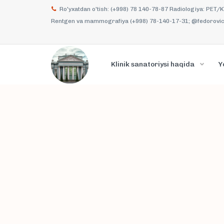
Ro'yxatdan o'tish: (+998) 78 140-78-87 Radiologiya: PET/
Rentgen va mammografiya (+998) 78-140-17-31; @fedorovich
Klinik sanatoriysi haqida
Y