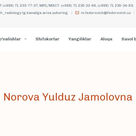
KT (+998) 71 233-77-37; MRI/MSCT: (+998) 71 230-22-66, (+998) 71 230-34-93;
_radiology tg kanaliga ariza yuboring.
m.fedorovich@fedorovich.uz
o'nalishlar
Shifokorlar
Yangiliklar
Aloqa
Savol 
Norova Yulduz Jamolovna