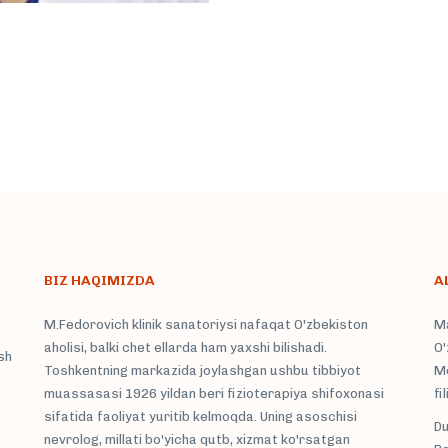
BIZ HAQIMIZDA
A
M.Fedorovich klinik sanatoriysi nafaqat O'zbekiston
Ma
aholisi, balki chet ellarda ham yaxshi bilishadi.
O'
sh
Toshkentning markazida joylashgan ushbu tibbiyot
Mo
muassasasi 1926 yildan beri fizioterapiya shifoxonasi
fi
sifatida faoliyat yuritib kelmoqda. Uning asoschisi
Du
nevrolog, millati bo'yicha qutb, xizmat ko'rsatgan