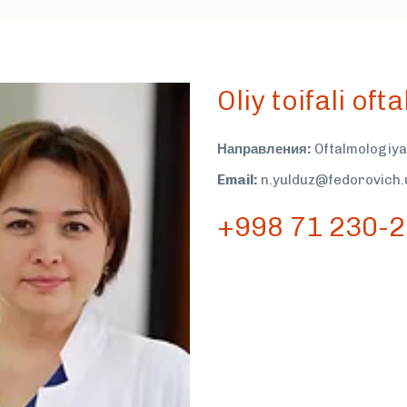
Oliy toifali oft
Направления:
Oftalmologiya
Email:
n.yulduz@fedorovich.
+998 71 230-2