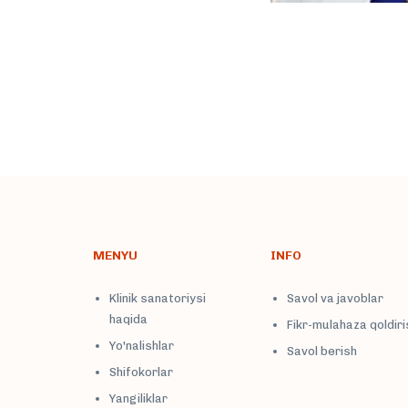
MENYU
INFO
Klinik sanatoriysi
Savol va javoblar
haqida
Fikr-mulahaza qoldiri
Yo'nalishlar
Savol berish
Shifokorlar
Yangiliklar