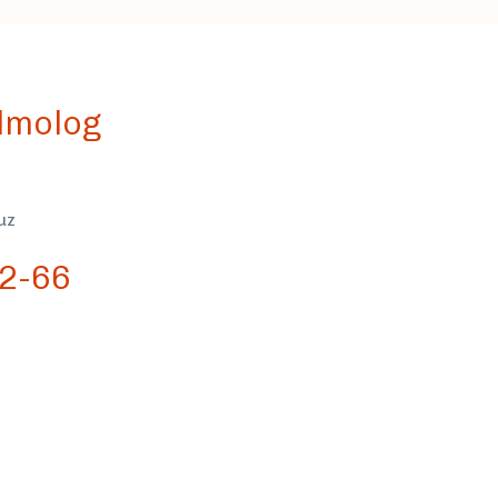
almolog
uz
2-66