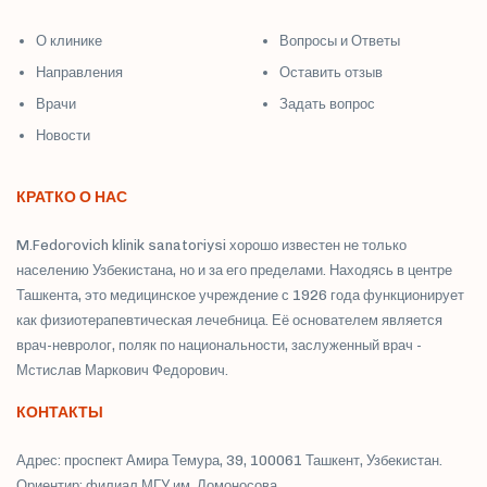
О клинике
Вопросы и Ответы
Направления
Оставить отзыв
Врачи
Задать вопрос
Новости
КРАТКО О НАС
M.Fedorovich klinik sanatoriysi хорошо известен не только
населению Узбекистана, но и за его пределами. Находясь в центре
Ташкента, это медицинское учреждение с 1926 года функционирует
как физиотерапевтическая лечебница. Её основателем является
врач-невролог, поляк по национальности, заслуженный врач -
Мстислав Маркович Федорович.
КОНТАКТЫ
Адрес: проспект Амира Темура, 39, 100061 Ташкент, Узбекистан.
Ориентир: филиал МГУ им. Ломоносова