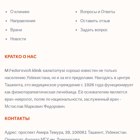
О клинике
Вопросы и Ответы
Направления
Оставить отзыв
Врачи
Задать вопрос
Новости
КРАТКО О НАС
M.Fedorovich klinik sanatoriysi хорошо известен не только
населению Узбекистана, но и за его пределами. Находясь в центре
Ташкента, это медицинское учреждение с 1926 года функционирует
как физиотерапевтическая лечебница. Её основателем является
врач-невролог, поляк по национальности, заслуженный врач -
Мстислав Маркович Федорович.
КОНТАКТЫ
Адрес: проспект Амира Темура, 39, 100061 Ташкент, Узбекистан.
Ориентир: филиал МГУ им. Ломоносова